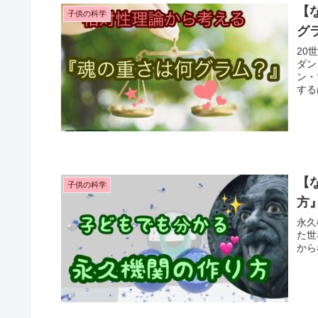
【
子供の科学
グ
20
ダン
ン・
する
と考
【
子供の科学
方
永久
た世
から