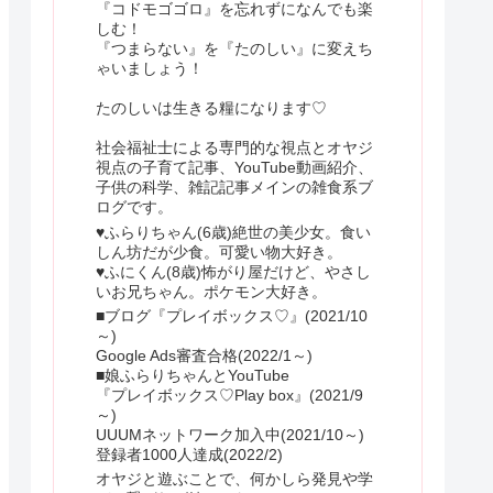
『コドモゴゴロ』を忘れずになんでも楽
しむ！
『つまらない』を『たのしい』に変えち
ゃいましょう！
たのしいは生きる糧になります♡
社会福祉士による専門的な視点とオヤジ
視点の子育て記事、YouTube動画紹介、
子供の科学、雑記記事メインの雑食系ブ
ログです。
♥ふらりちゃん(6歳)絶世の美少女。食い
しん坊だが少食。可愛い物大好き。
♥ふにくん(8歳)怖がり屋だけど、やさし
いお兄ちゃん。ポケモン大好き。
■ブログ『プレイボックス♡』(2021/10
～)
Google Ads審査合格(2022/1～)
■娘ふらりちゃんとYouTube
『プレイボックス♡Play box』(2021/9
～)
UUUMネットワーク加入中(2021/10～)
登録者1000人達成(2022/2)
オヤジと遊ぶことで、何かしら発見や学