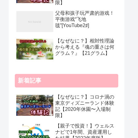
限】
父母和孩子玩严肃的游戏！
平衡游戏“飞地
毯”[YouTube2♯]
【なぜなに？】相対性理論
から考える『魂の重さは何
グラム？』【21グラム】
新着記事
【なぜなに？】コロナ渦の
東京ディズニーランド体験
記【2020年休園〜入場制
限】
【親子で投資！】ウェルス
ナビで1年間、資産運用し