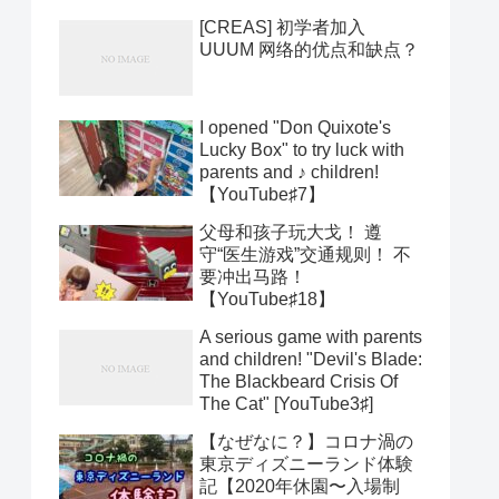
[CREAS] 初学者加入
UUUM 网络的优点和缺点？
I opened "Don Quixote's
Lucky Box" to try luck with
parents and ♪ children!
【YouTube♯7】
父母和孩子玩大戈！ 遵
守“医生游戏”交通规则！ 不
要冲出马路！
【YouTube♯18】
A serious game with parents
and children! "Devil's Blade:
The Blackbeard Crisis Of
The Cat" [YouTube3♯]
【なぜなに？】コロナ渦の
東京ディズニーランド体験
記【2020年休園〜入場制