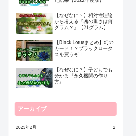
た結果【2022年度版】
【なぜなに？】相対性理論
から考える『魂の重さは何
グラム？』【21グラム】
【Black Lotusまとめ】幻の
カード！？ブラックロータ
スを買うぞ！
【なぜなに？】子どもでも
分かる『永久機関の作り
方』
アーカイブ
2023年2月
2