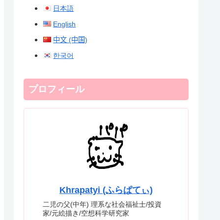
日本語
English
中文 (中国)
한국어
プロフィール
Khrapatyi (ふらぱてぃ)
二児の父(中年) 理系な社会福祉士/投資
家/元絵描き/空想科学研究家