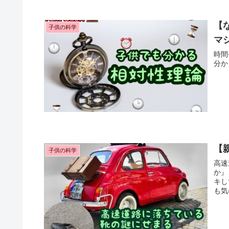
【
子供の科学
マ
時間
分か
【
子供の科学
高速
か』
キし
も気