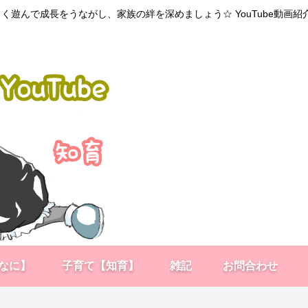
く遊んで成長をうながし、家族の絆を深めましょう☆ YouTube動画
なに】
子育て【知育】
雑記
お問合わせ