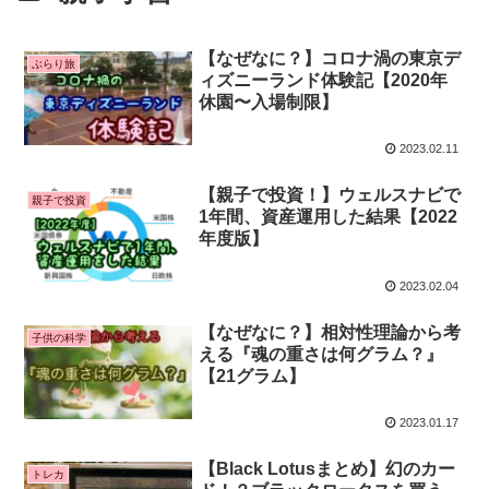
【なぜなに？】コロナ渦の東京デ
ぶらり旅
ィズニーランド体験記【2020年
休園〜入場制限】
2023.02.11
【親子で投資！】ウェルスナビで
親子で投資
1年間、資産運用した結果【2022
年度版】
2023.02.04
【なぜなに？】相対性理論から考
子供の科学
える『魂の重さは何グラム？』
【21グラム】
2023.01.17
【Black Lotusまとめ】幻のカー
トレカ