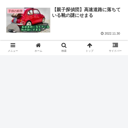
【親子探偵団】高速道路に落ちて
子供の科学
いる靴の謎にせまる
2022.11.30
【親子で投資！】子どもでも分か
親子で投資
るリスクを抑えた投資方法 4選
メニュー
ホーム
検索
トップ
サイドバー
2022.11.23
スポンサーリンク
ホーム
親子学習