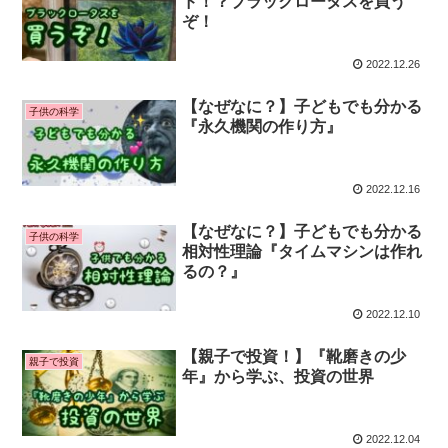
ド！？ブラックロータスを買う
ぞ！
2022.12.26
【なぜなに？】子どもでも分かる
子供の科学
『永久機関の作り方』
2022.12.16
【なぜなに？】子どもでも分かる
子供の科学
相対性理論『タイムマシンは作れ
るの？』
2022.12.10
【親子で投資！】『靴磨きの少
親子で投資
年』から学ぶ、投資の世界
2022.12.04