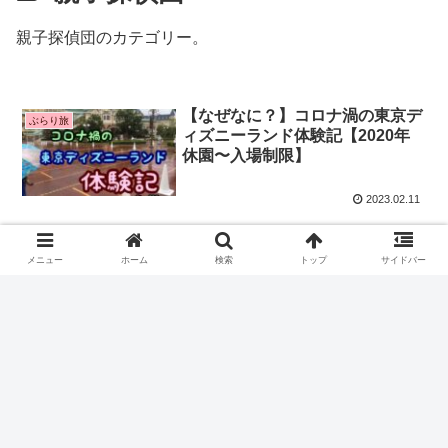
親子探偵団のカテゴリー。
【なぜなに？】コロナ渦の東京デ
ぶらり旅
ィズニーランド体験記【2020年
休園〜入場制限】
2023.02.11
【親子探偵団】高速道路に落ちて
子供の科学
いる靴の謎にせまる
メニュー
ホーム
検索
トップ
サイドバー
2022.11.30
スポンサーリンク
ホーム
親子学習
親子探偵団