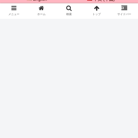
한국어
メニュー
ホーム
検索
トップ
サイドバー
© 2021 プレイボックス♡ 【子供を成長させる親子遊び♪】.