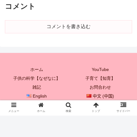
コメント
コメントを書き込む
ホーム
YouTube
子供の科学【なぜなに】
子育て【知育】
雑記
お問合わせ
English
中文 (中国)
한국어
メニュー
ホーム
検索
トップ
サイドバー
© 2021 プレイボックス♡ 【子供を成長させる親子遊び♪】.