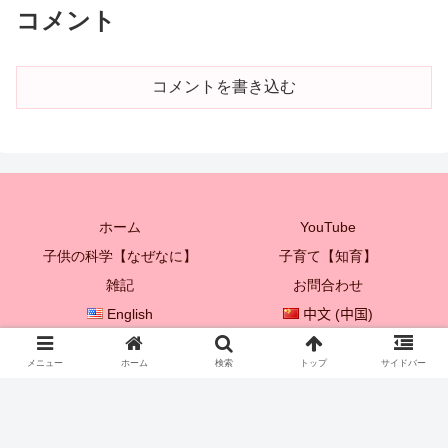
コメント
コメントを書き込む
ホーム
YouTube
子供の科学【なぜなに】
子育て【知育】
雑記
お問合わせ
English
中文 (中国)
한국어
メニュー
ホーム
検索
トップ
サイドバー
© 2021 プレイボックス♡ 【子供を成長させる親子遊び♪】.