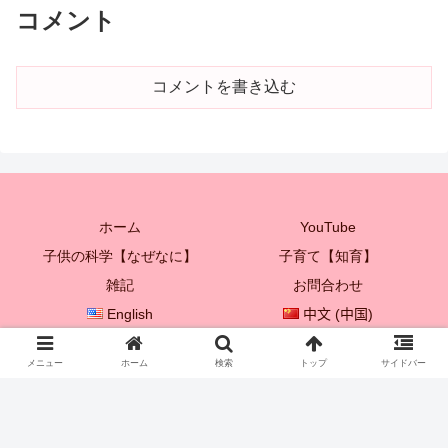
コメント
コメントを書き込む
ホーム
YouTube
子供の科学【なぜなに】
子育て【知育】
雑記
お問合わせ
English
中文 (中国)
한국어
メニュー
ホーム
検索
トップ
サイドバー
© 2021 プレイボックス♡ 【子供を成長させる親子遊び♪】.