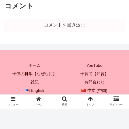
コメント
コメントを書き込む
ホーム
YouTube
子供の科学【なぜなに】
子育て【知育】
雑記
お問合わせ
English
中文 (中国)
한국어
メニュー
ホーム
検索
トップ
サイドバー
© 2021 プレイボックス♡ 【子供を成長させる親子遊び♪】.