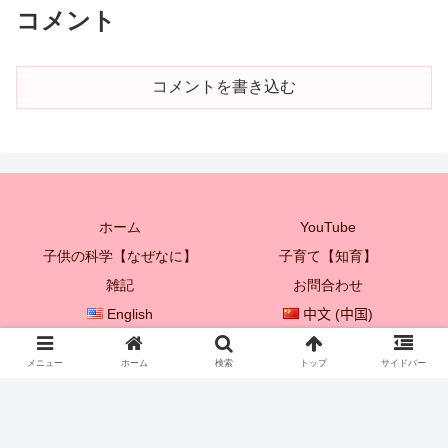
コメント
コメントを書き込む
ホーム
YouTube
子供の科学【なぜなに】
子育て【知育】
雑記
お問合わせ
English
中文 (中国)
한국어
メニュー
ホーム
検索
トップ
サイドバー
© 2021 プレイボックス♡ 【子供を成長させる親子遊び♪】.