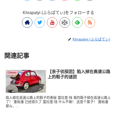
Khrapatyi (ふらぱてぃ)をフォローする
Khrapatyi (ふらぱてぃ)
関連記事
【亲子侦探团】陷入掉在高速公路
Chinese
上的鞋子的谜团
陷入掉在高速公路上的鞋子的奥秘 富拉里-钱 我的鞋子掉在高速公路上
了！ 蓬帕潘 已经很久了 富拉里-钱 什么不做！ 这是个案子！ 蓬帕潘
那么，...