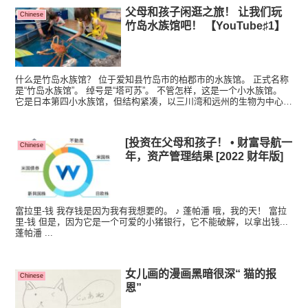
父母和孩子闲逛之旅！ 让我们玩
Chinese
竹岛水族馆吧！ 【YouTube♯1】
什么是竹岛水族馆？ 位于爱知县竹岛市的柏郡市的水族馆。 正式名称
是“竹岛水族馆”。 绰号是“塔可苏”。 不管怎样，这是一个小水族馆。
它是日本第四小水族馆，但结构紧凑，以三川湾和远州的生物为中心，
饲养了500种和4，500种热带淡水鱼...
[投资在父母和孩子！ • 财富导航一
Chinese
年，资产管理结果 [2022 财年版]
富拉里-钱 我存钱是因为我有我想要的。 ♪ 蓬帕潘 哦，我的天！ 富拉
里-钱 但是，因为它是一个可爱的小猪银行，它不能破解，以拿出钱...
蓬帕潘 ...
女儿画的漫画黑暗很深“ 猫的报
Chinese
恩”