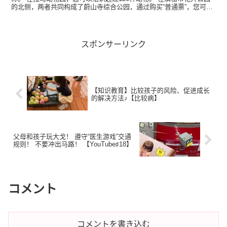
的北侧，两者共同构成了蔚山寺综合公园，通过购买“普通票”，您可以
自由游览两个花园。 灵长类动物的...
スポンサーリンク
【知识教育】比较孩子的风险、促进成长
的解决方法♪【比较病】
父母和孩子玩大戈！ 遵守“医生游戏”交通
规则！ 不要冲出马路！ 【YouTube♯18】
コメント
コメントを書き込む