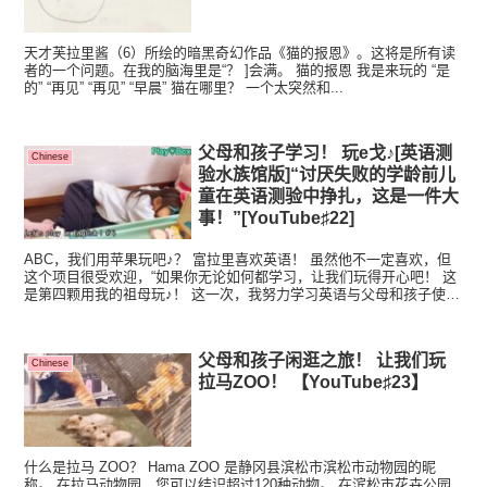
天才芙拉里酱（6）所绘的暗黑奇幻作品《猫的报恩》。这将是所有读
者的一个问题。在我的脑海里是“？ ]会满。 猫的报恩 我是来玩的 “是
的” “再见” “再见” “早晨” 猫在哪里？ 一个太突然和...
父母和孩子学习！ 玩e戈♪[英语测
Chinese
验水族馆版]“讨厌失败的学龄前儿
童在英语测验中挣扎，这是一件大
事！”[YouTube♯22]
ABC，我们用苹果玩吧♪？ 富拉里喜欢英语！ 虽然他不一定喜欢，但
这个项目很受欢迎，“如果你无论如何都学习，让我们玩得开心吧！ 这
是第四颗用我的祖母玩♪！ 这一次，我努力学习英语与父母和孩子使用
圆眼睛系列，圆眼睛水族馆！ 什么？！...
父母和孩子闲逛之旅！ 让我们玩
Chinese
拉马ZOO！ 【YouTube♯23】
什么是拉马 ZOO？ Hama ZOO 是静冈县滨松市滨松市动物园的昵
称。 在拉马动物园，您可以结识超过120种动物。 在滨松市花卉公园