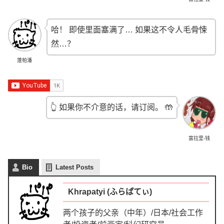
哈！ 即使里面塞满了… 如果这不令人毛骨悚
然…？
蓬帕潘
👆 如果你不介意的话，请订阅。 🤲
富拉里-钱
Bio
Latest Posts
Khrapatyi (ふらぱてぃ)
两个孩子的父亲（中年）/日本/社会工作