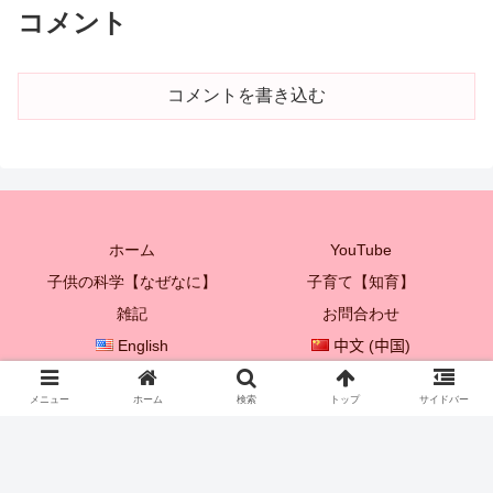
コメント
コメントを書き込む
ホーム
YouTube
子供の科学【なぜなに】
子育て【知育】
雑記
お問合わせ
English
中文 (中国)
한국어
メニュー
ホーム
検索
トップ
サイドバー
© 2021 プレイボックス♡ 【子供を成長させる親子遊び♪】.