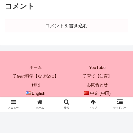
コメント
コメントを書き込む
ホーム
YouTube
子供の科学【なぜなに】
子育て【知育】
雑記
お問合わせ
English
中文 (中国)
한국어
メニュー
ホーム
検索
トップ
サイドバー
© 2021 プレイボックス♡ 【子供を成長させる親子遊び♪】.