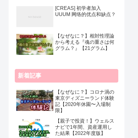
[CREAS] 初学者加入
UUUM 网络的优点和缺点？
【なぜなに？】相対性理論
から考える『魂の重さは何
グラム？』【21グラム】
新着記事
【なぜなに？】コロナ渦の
東京ディズニーランド体験
記【2020年休園〜入場制
限】
【親子で投資！】ウェルス
ナビで1年間、資産運用し
た結果【2022年度版】