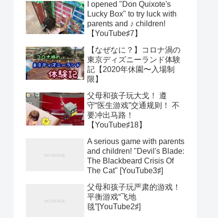
I opened "Don Quixote's
Lucky Box" to try luck with
parents and ♪ children!
【YouTube♯7】
【なぜなに？】コロナ渦の
東京ディズニーランド体験
記【2020年休園〜入場制
限】
父母和孩子玩大戈！ 遵
守“医生游戏”交通规则！ 不
要冲出马路！
【YouTube♯18】
A serious game with parents
and children! "Devil's Blade:
The Blackbeard Crisis Of
The Cat" [YouTube3♯]
父母和孩子玩严肃的游戏！
平衡游戏“飞地
毯”[YouTube2♯]