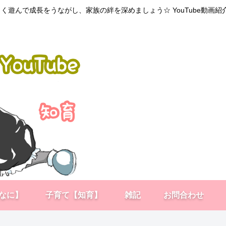
く遊んで成長をうながし、家族の絆を深めましょう☆ YouTube動画
なに】
子育て【知育】
雑記
お問合わせ