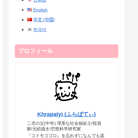
日本語
English
中文 (中国)
한국어
プロフィール
Khrapatyi (ふらぱてぃ)
二児の父(中年) 理系な社会福祉士/投資
家/元絵描き/空想科学研究家
『コドモゴゴロ』を忘れずになんでも楽