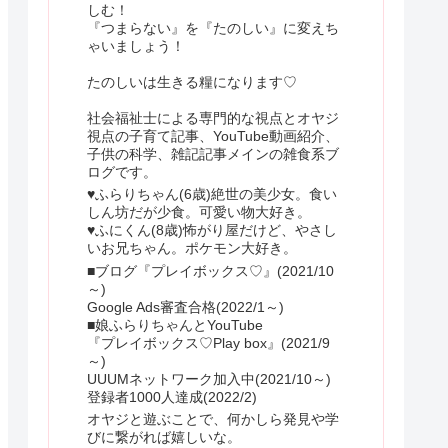
しむ！
『つまらない』を『たのしい』に変えち
ゃいましょう！
たのしいは生きる糧になります♡
社会福祉士による専門的な視点とオヤジ
視点の子育て記事、YouTube動画紹介、
子供の科学、雑記記事メインの雑食系ブ
ログです。
♥ふらりちゃん(6歳)絶世の美少女。食い
しん坊だが少食。可愛い物大好き。
♥ふにくん(8歳)怖がり屋だけど、やさし
いお兄ちゃん。ポケモン大好き。
■ブログ『プレイボックス♡』(2021/10
～)
Google Ads審査合格(2022/1～)
■娘ふらりちゃんとYouTube
『プレイボックス♡Play box』(2021/9
～)
UUUMネットワーク加入中(2021/10～)
登録者1000人達成(2022/2)
オヤジと遊ぶことで、何かしら発見や学
びに繋がれば嬉しいな。