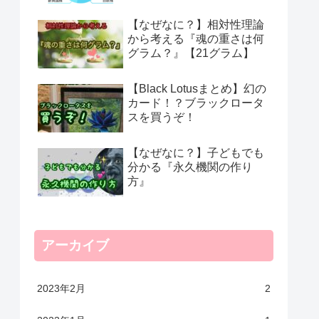
【なぜなに？】相対性理論
から考える『魂の重さは何
グラム？』【21グラム】
【Black Lotusまとめ】幻の
カード！？ブラックロータ
スを買うぞ！
【なぜなに？】子どもでも
分かる『永久機関の作り
方』
アーカイブ
2023年2月
2