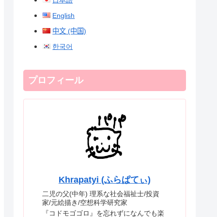
日本語
English
中文 (中国)
한국어
プロフィール
Khrapatyi (ふらぱてぃ)
二児の父(中年) 理系な社会福祉士/投資
家/元絵描き/空想科学研究家
『コドモゴゴロ』を忘れずになんでも楽