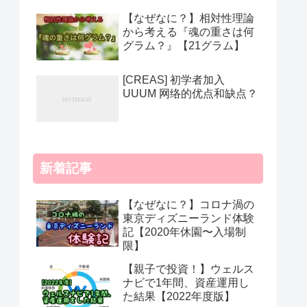
【なぜなに？】相対性理論
から考える『魂の重さは何
グラム？』【21グラム】
[CREAS] 初学者加入
UUUM 网络的优点和缺点？
新着記事
【なぜなに？】コロナ渦の
東京ディズニーランド体験
記【2020年休園〜入場制
限】
【親子で投資！】ウェルス
ナビで1年間、資産運用し
た結果【2022年度版】