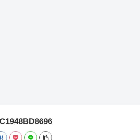
CC1948BD8696