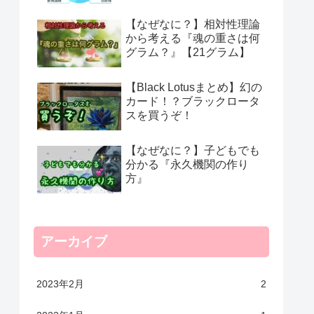
【なぜなに？】相対性理論
から考える『魂の重さは何
グラム？』【21グラム】
【Black Lotusまとめ】幻の
カード！？ブラックロータ
スを買うぞ！
【なぜなに？】子どもでも
分かる『永久機関の作り
方』
アーカイブ
2023年2月
2