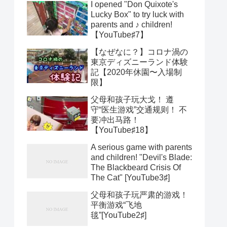
I opened "Don Quixote's
Lucky Box" to try luck with
parents and ♪ children!
【YouTube♯7】
【なぜなに？】コロナ渦の
東京ディズニーランド体験
記【2020年休園〜入場制
限】
父母和孩子玩大戈！ 遵
守“医生游戏”交通规则！ 不
要冲出马路！
【YouTube♯18】
A serious game with parents
and children! "Devil's Blade:
The Blackbeard Crisis Of
The Cat" [YouTube3♯]
父母和孩子玩严肃的游戏！
平衡游戏“飞地
毯”[YouTube2♯]