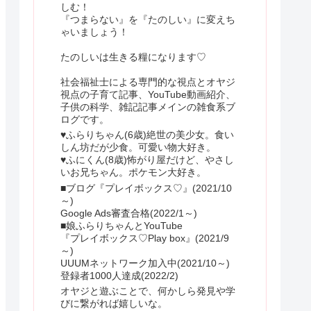
しむ！
『つまらない』を『たのしい』に変えち
ゃいましょう！
たのしいは生きる糧になります♡
社会福祉士による専門的な視点とオヤジ
視点の子育て記事、YouTube動画紹介、
子供の科学、雑記記事メインの雑食系ブ
ログです。
♥ふらりちゃん(6歳)絶世の美少女。食い
しん坊だが少食。可愛い物大好き。
♥ふにくん(8歳)怖がり屋だけど、やさし
いお兄ちゃん。ポケモン大好き。
■ブログ『プレイボックス♡』(2021/10
～)
Google Ads審査合格(2022/1～)
■娘ふらりちゃんとYouTube
『プレイボックス♡Play box』(2021/9
～)
UUUMネットワーク加入中(2021/10～)
登録者1000人達成(2022/2)
オヤジと遊ぶことで、何かしら発見や学
びに繋がれば嬉しいな。