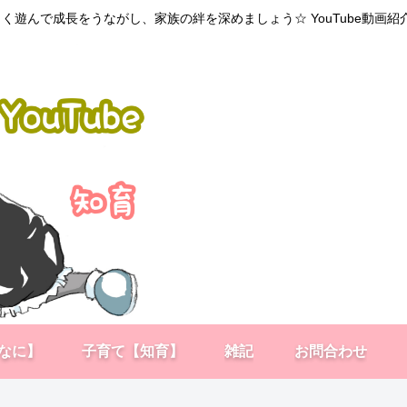
く遊んで成長をうながし、家族の絆を深めましょう☆ YouTube動画
なに】
子育て【知育】
雑記
お問合わせ